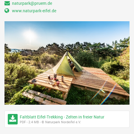
naturpark@pruem.de
www.naturpark-eifel.de
Faltblatt Eifel-Trekking - Zelten in freier Natur
PDF - 2.4 MB - © Naturpark Nordeifel e.V.