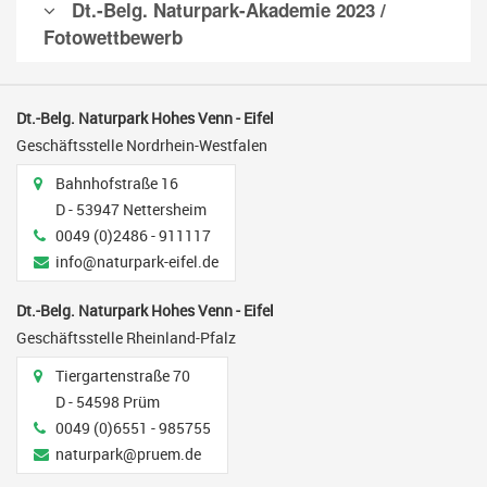
Dt.-Belg. Naturpark-Akademie 2023 /
Fotowettbewerb
Dt.-Belg. Naturpark Hohes Venn - Eifel
Geschäftsstelle Nordrhein-Westfalen
Adresse
Bahnhofstraße 16
D - 53947 Nettersheim
Telefon
0049 (0)2486 - 911117
E-Mail
info@naturpark-eifel.de
Dt.-Belg. Naturpark Hohes Venn - Eifel
Geschäftsstelle Rheinland-Pfalz
Adresse
Tiergartenstraße 70
D - 54598 Prüm
Telefon
0049 (0)6551 - 985755
E-Mail
naturpark@pruem.de