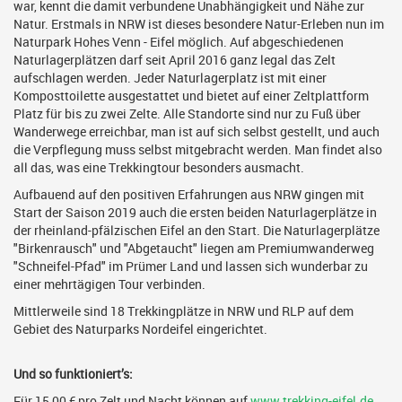
war, kennt die damit verbundene Unabhängigkeit und Nähe zur
Natur. Erstmals in NRW ist dieses besondere Natur-Erleben nun im
Naturpark Hohes Venn - Eifel möglich. Auf abgeschiedenen
Naturlagerplätzen darf seit April 2016 ganz legal das Zelt
aufschlagen werden. Jeder Naturlagerplatz ist mit einer
Komposttoilette ausgestattet und bietet auf einer Zeltplattform
Platz für bis zu zwei Zelte. Alle Standorte sind nur zu Fuß über
Wanderwege erreichbar, man ist auf sich selbst gestellt, und auch
die Verpflegung muss selbst mitgebracht werden. Man findet also
all das, was eine Trekkingtour besonders ausmacht.
Aufbauend auf den positiven Erfahrungen aus NRW gingen mit
Start der Saison 2019 auch die ersten beiden Naturlagerplätze in
der rheinland-pfälzischen Eifel an den Start. Die Naturlagerplätze
"Birkenrausch" und "Abgetaucht" liegen am Premiumwanderweg
"Schneifel-Pfad" im Prümer Land und lassen sich wunderbar zu
einer mehrtägigen Tour verbinden.
Mittlerweile sind 18 Trekkingplätze in NRW und RLP auf dem
Gebiet des Naturparks Nordeifel eingerichtet.
Und so funktioniert’s:
Für 15,00 € pro Zelt und Nacht können auf
www.trekking-eifel.de