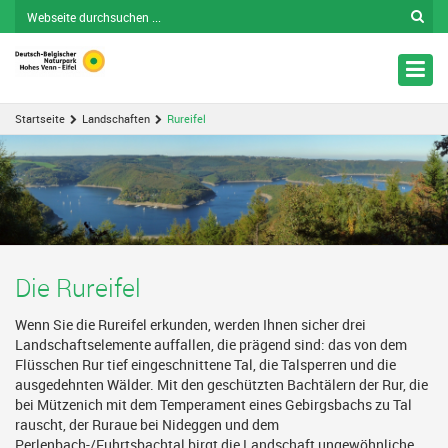
Nav
ein
Startseite
Landschaften
Rureifel
Die Rureifel
Wenn Sie die Rureifel erkunden, werden Ihnen sicher drei
Landschaftselemente auffallen, die prägend sind: das von dem
Flüsschen Rur tief eingeschnittene Tal, die Talsperren und die
ausgedehnten Wälder. Mit den geschützten Bachtälern der Rur, die
bei Mützenich mit dem Temperament eines Gebirgsbachs zu Tal
rauscht, der Ruraue bei Nideggen und dem
Perlenbach-/Fuhrtsbachtal birgt die Landschaft ungewöhnliche