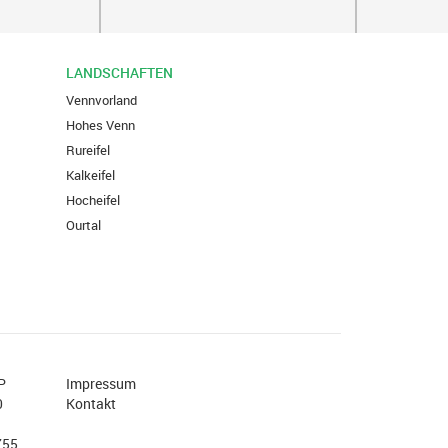
LANDSCHAFTEN
Vennvorland
Hohes Venn
Rureifel
Kalkeifel
Hocheifel
Ourtal
P
Impressum
0
Kontakt
755