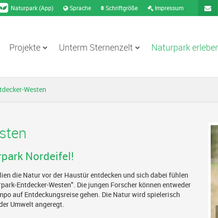
Naturpark (App)
Sprache
Schriftgröße
Impressum
Projekte
Unterm Sternenzelt
Naturpark erlebe
Konta
tdecker-Westen
sten
park Nordeifel!
ien die Natur vor der Haustür entdecken und sich dabei fühlen
aturpark-Entdecker-Westen". Die jungen Forscher können entweder
empo auf Entdeckungsreise gehen. Die Natur wird spielerisch
der Umwelt angeregt.