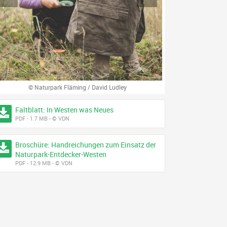
vorheriges
nächstes
© Naturpark Fläming / David Ludley
Faltblatt: In Westen was Neues
PDF - 1.7 MB - © VDN
Broschüre: Handreichungen zum Einsatz der
Naturpark-Entdecker-Westen
PDF - 12.9 MB - © VDN