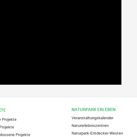
NATURPARK ERLEBEN
KTE
Veranstaltungskalender
e Projekte
Naturerlebniszentren
Projekte
Naturpark-Entdecker-Westen
lossene Projekte