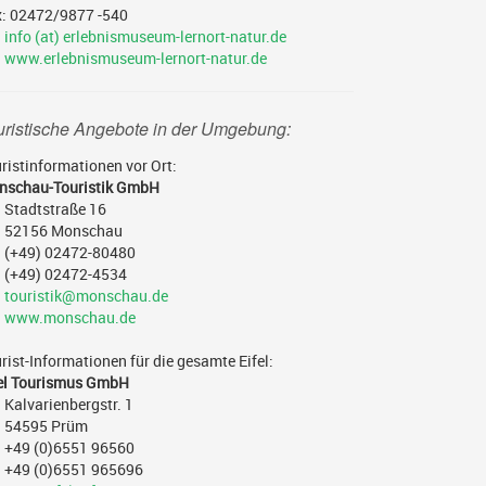
x: 02472/9877 -540
info (at) erlebnismuseum-lernort-natur.de
www.erlebnismuseum-lernort-natur.de
uristische Angebote in der Umgebung:
ristinformationen vor Ort:
nschau-Touristik GmbH
Stadtstraße 16
52156 Monschau
(+49) 02472-80480
(+49) 02472-4534
touristik@monschau.de
www.monschau.de
rist-Informationen für die gesamte Eifel:
fel Tourismus GmbH
Kalvarienbergstr. 1
54595 Prüm
+49 (0)6551 96560
+49 (0)6551 965696