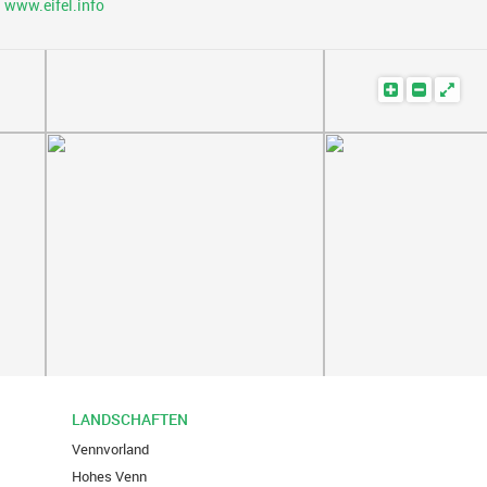
www.eifel.info
vergrößern
verkleine
LANDSCHAFTEN
Vennvorland
Hohes Venn