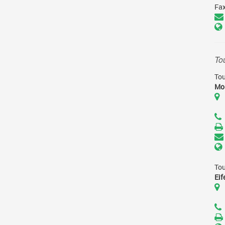
Fa
kung
rigkeiten
To
Tou
Mo
Tou
Ei