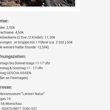
eise:
der: 2,50€
achsene: 4,50€
ilienkarte (2 Erw./2 Kinder): 11,50€
rungen: Je Gruppe mit 1 Führer (ca. 2 Std.) 50€
de weitere halbe Stunde: 12,50€)
fnungszeiten:
tags bis Donnerstags 11-17 Uhr
stag & Sonntag 11 - 17 Uhr
eitag GESCHLOSSEN
ßer an Feiertagen).
resse:
ebnismuseum "Lernort Natur"
Burgau 15
2156 Monschau
.: 02472/9877 -530/-531