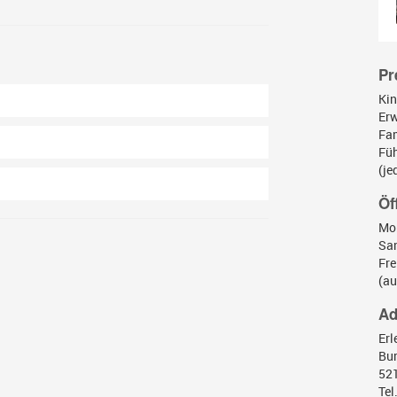
Pr
Kin
Erw
Fam
Füh
(je
Öf
Mon
Sam
Fr
(au
Ad
Erl
5
Tel