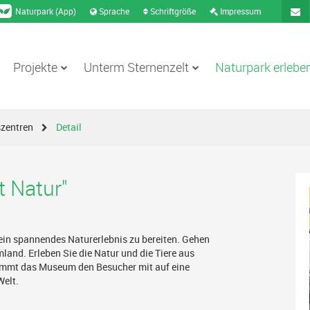
Naturpark (App)
Sprache
Schriftgröße
Impressum
Projekte
Unterm Sternenzelt
Naturpark erlebe
Konta
szentren
Detail
 Natur"
ein spannendes Naturerlebnis zu bereiten. Gehen
and. Erleben Sie die Natur und die Tiere aus
nimmt das Museum den Besucher mit auf eine
Welt.