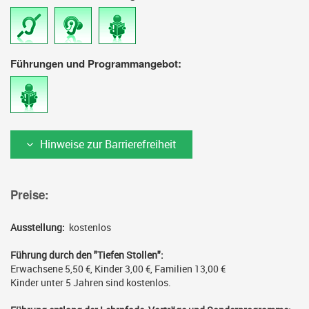
Führungen und Programmangebot:
Für
Für
Für
Personen
gehörlose
Personen
mit
Personen
mit
Hörbehinderung
Lernschwierigkeiten
Für
Hinweise zur Barrierefreiheit
Personen
mit
Lernschwierigkeiten
Preise:
Ausstellung:
kostenlos
Führung durch den "Tiefen Stollen":
Erwachsene 5,50 €, Kinder 3,00 €, Familien 13,00 €
Kinder unter 5 Jahren sind kostenlos.